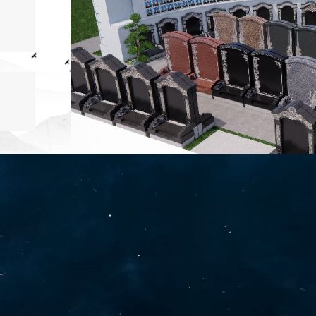
凯旋门壁葬区 —— 致敬永恒，回归自然 
独家特惠墓型推荐
独特墓型，特惠价格，独此一家