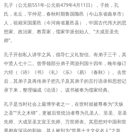
孔子（公元前551年-公元前479年4月11日），子姓，孔
氏，名丘，字仲尼，春秋时期鲁国陬邑（今山东省曲阜市）
人，祖籍宋国栗邑（今河南省夏邑县），中国古代伟大的思
想家、政治家、教育家，儒家学派创始人、“大成至圣先
师”。
孔子开创私人讲学之风，倡导仁义礼智信。有弟子三千，其
中贤人七十二。曾带领部分弟子周游列国十四年，晚年修订
六经（《诗》《书》《礼》《乐》《易》《春秋》）。去世
后，其弟子及再传弟子把孔子及其弟子的言行语录和思想记
录下来，整理编成《论语》。该书被奉为儒家经典。
孔子是当时社会上最博学者之一，在世时就被尊奉为“天纵
之圣”“天之木铎”，更被后世统治者尊为孔圣人、至圣、至圣
先师、大成至圣文宣王先师、万世师表。其思想对中国和世
界都有深远的影响，其人被列为“世界十大文化名人”之首。